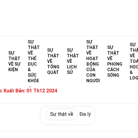
Home
SỰ
Sự thật về
Khoa học
SỰ
Sự thật về
Địa lý
SỰ
THẬT
THẬT
SỰ
SỰ
SỰ
TH
 Sự Thật Về Thuộc Địa Không G
SỰ
VỀ
VỀ
THẬT
THẬT
THẬT
VỀ
THẬT
THỂ
HOẠT
VỀ
VỀ
VỀ
TO
VỀ
SỰ
DỤC
ĐỘNG
PHONG
TỔNG
LỊCH
HỌ
KIỆN
&
CỦA
CÁCH
&
QUÁT
SỬ
&
SỨC
CON
SỐNG
Đã được chuyên gia xác minh
Hướng dẫn 
LOG
KHỎE
NGƯỜI
iết Bởi:
Kasey Racine
 Xuất Bản:
01 Th12 2024
Sự thật về
Địa lý