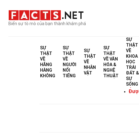
Biến sự tò mò của bạn thành khám phá
SỰ
THẬT
SỰ
SỰ
SỰ
SỰ
VỀ
32
THẬT
THẬT
THẬT
THẬT
KHOA
VỀ
VỀ
VỀ
VĂN
VỀ
HỌC
HÃNG
NGƯỜI
HÓA &
NHÂN
TRÁI
HÀNG
NỔI
NGHỆ
VẬT
ĐẤT 
KHÔNG
TIẾNG
THUẬT
SỰ
SỐNG
Được V
Được