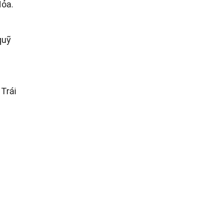
Hỏa.
quỹ
 Trái