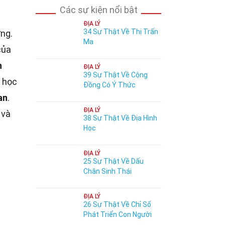
Các sự kiện nổi bật
ĐỊA LÝ
34 Sự Thật Về Thị Trấn
ởng.
Ma
của
n
ĐỊA LÝ
39 Sự Thật Về Cộng
a học
Đồng Có Ý Thức
an
.
ĐỊA LÝ
 và
38 Sự Thật Về Địa Hình
Học
ĐỊA LÝ
25 Sự Thật Về Dấu
Chân Sinh Thái
ĐỊA LÝ
26 Sự Thật Về Chỉ Số
Phát Triển Con Người