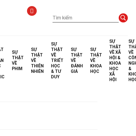
SỰ
SỰ
SỰ
THẬT
TH
ẬT
SỰ
THẬT
SỰ
SỰ
ian
SỰ
VỀ
XÃ
VỀ
THẬT
VỀ
THẬT
THẬT
THẬT
HỘI &
CÔ
ÁN
VỀ
TRIẾT
VỀ
VỀ
VỀ
KHOA
NG
C
THIÊN
HỌC
ĐÁNH
KHOA
PHIM
HỌC
&
NHIÊN
& TƯ
GIÁ
HỌC
XÃ
KH
biên tập
IC
DUY
HỘI
HỌ