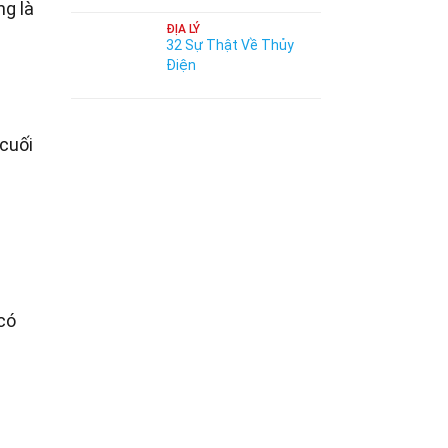
ng là
ĐỊA LÝ
m
32 Sự Thật Về Thủy
Điện
cuối
có