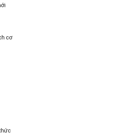
mới
ch cơ
 thức