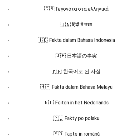
🇬🇷 Γεγονότα στα ελληνικά
🇮🇳 हिंदी में तथ्य
🇮🇩 Fakta dalam Bahasa Indonesia
🇯🇵 日本語の事実
🇰🇷 한국어로 된 사실
🇲🇾 Fakta dalam Bahasa Melayu
🇳🇱 Feiten in het Nederlands
🇵🇱 Fakty po polsku
🇷🇴 Fapte în română