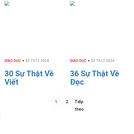
GIÁO DỤC
02 Th12 2024
GIÁO DỤC
02 Th12 2024
30 Sự Thật Về
36 Sự Thật Về
Viết
Đọc
Điều
1
2
Tiếp
theo
hướng
bài
viết