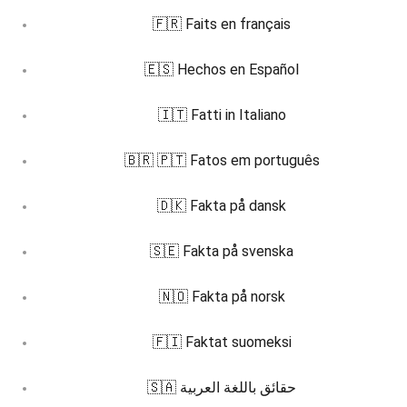
🇫🇷 Faits en français
🇪🇸 Hechos en Español
🇮🇹 Fatti in Italiano
🇧🇷 🇵🇹 Fatos em português
🇩🇰 Fakta på dansk
🇸🇪 Fakta på svenska
🇳🇴 Fakta på norsk
🇫🇮 Faktat suomeksi
🇸🇦 حقائق باللغة العربية