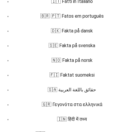
🇮🇹 Fatti in Italiano
🇧🇷 🇵🇹 Fatos em português
🇩🇰 Fakta på dansk
🇸🇪 Fakta på svenska
🇳🇴 Fakta på norsk
🇫🇮 Faktat suomeksi
🇸🇦 حقائق باللغة العربية
🇬🇷 Γεγονότα στα ελληνικά
🇮🇳 हिंदी में तथ्य