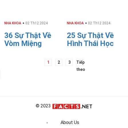
NHA KHOA
02 Th12 2024
NHA KHOA
02 Th12 2024
36 Sự Thật Về
25 Sự Thật Về
Vòm Miệng
Hình Thái Học
Điều
1
2
3
Tiếp
theo
hướng
bài
viết
© 2023
About Us