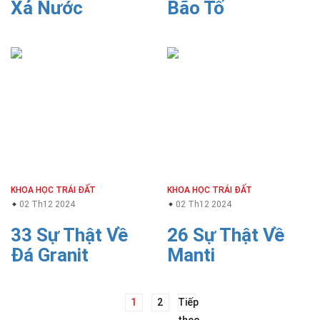
Xả Nước
Bão Tố
KHOA HỌC TRÁI ĐẤT
KHOA HỌC TRÁI ĐẤT
02 Th12 2024
02 Th12 2024
33 Sự Thật Về
26 Sự Thật Về
Đá Granit
Manti
Điều
1
2
Tiếp