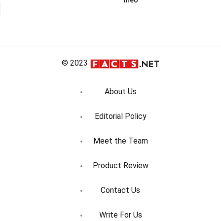
theo
hướng
bài
viết
© 2023
About Us
Editorial Policy
Meet the Team
Product Review
Contact Us
Write For Us