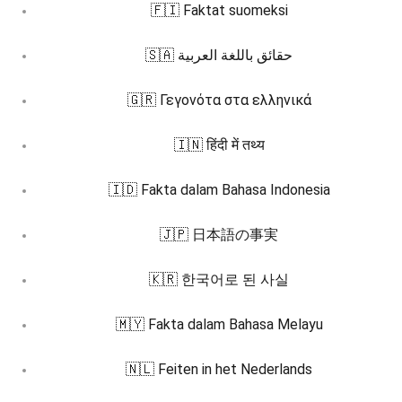
🇫🇮 Faktat suomeksi
🇸🇦 حقائق باللغة العربية
🇬🇷 Γεγονότα στα ελληνικά
🇮🇳 हिंदी में तथ्य
🇮🇩 Fakta dalam Bahasa Indonesia
🇯🇵 日本語の事実
🇰🇷 한국어로 된 사실
🇲🇾 Fakta dalam Bahasa Melayu
🇳🇱 Feiten in het Nederlands