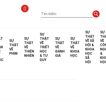
SỰ
SỰ
SỰ
THẬT
TH
ẬT
SỰ
THẬT
SỰ
SỰ
SỰ
VỀ
XÃ
VỀ
THẬT
VỀ
THẬT
THẬT
THẬT
HỘI &
CÔ
ÁN
VỀ
TRIẾT
VỀ
VỀ
VỀ
KHOA
NG
C
THIÊN
HỌC
ĐÁNH
KHOA
PHIM
HỌC
&
NHIÊN
& TƯ
GIÁ
HỌC
XÃ
KH
 biên tập
IC
DUY
HỘI
HỌ