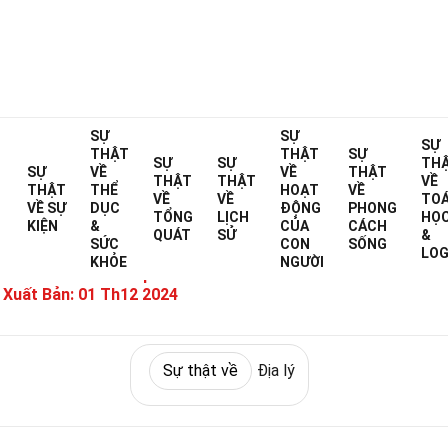
Home
SỰ
Sự thật về
Khoa học
SỰ
Sự thật về
Địa lý
SỰ
THẬT
THẬT
SỰ
SỰ
SỰ
TH
38 Sự Thật Về Địa Hình Học
SỰ
VỀ
VỀ
THẬT
THẬT
THẬT
VỀ
THẬT
THỂ
HOẠT
VỀ
VỀ
VỀ
TO
VỀ
SỰ
DỤC
ĐỘNG
PHONG
TỔNG
LỊCH
HỌ
KIỆN
&
CỦA
CÁCH
&
QUÁT
SỬ
&
SỨC
CON
SỐNG
Đã được chuyên gia xác minh
Hướng dẫn
LOG
KHỎE
NGƯỜI
ết Bởi:
Dorothea Espinoza
 Xuất Bản:
01 Th12 2024
Sự thật về
Địa lý