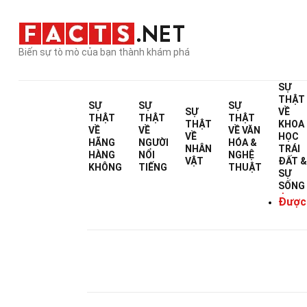
Biến sự tò mò của bạn thành khám phá
SỰ
THẬT
SỰ
SỰ
SỰ
SỰ
VỀ
THẬT
THẬT
THẬT
THẬT
KHOA
VỀ
VỀ
VỀ
VĂN
VỀ
HỌC
HÃNG
NGƯỜI
HÓA &
NHÂN
TRÁI
HÀNG
NỔI
NGHỆ
VẬT
ĐẤT 
KHÔNG
TIẾNG
THUẬT
SỰ
SỐNG
Được Vi
Được