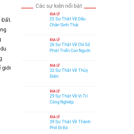
Các sự kiện nổi bật
ĐỊA LÝ
25 Sự Thật Về Dấu
 Đất.
Chân Sinh Thái
ông
g
ĐỊA LÝ
26 Sự Thật Về Chỉ Số
 du
Phát Triển Con Người
g
ĐỊA LÝ
 giới
32 Sự Thật Về Thủy
Điện
ĐỊA LÝ
29 Sự Thật Về Vị Trí
Công Nghiệp
ĐỊA LÝ
39 Sự Thật Về Thành
Phố Đi Bộ