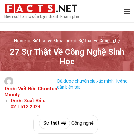
Biến sự tò mò của bạn thành khám phá
Home
Sự thật về
Khoa học
Sự thật về
Công nghệ
27 Sự Thật Về Công Nghệ Sinh
Học
Đã được chuyên gia xác minh
Hướng
dẫn biên tập
Được Viết Bởi:
Christan
Moody
Được Xuất Bản:
02 Th12 2024
Sự thật về
Công nghệ