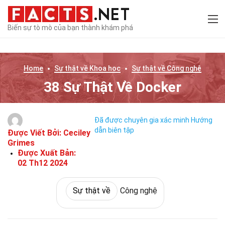
Biến sự tò mò của bạn thành khám phá
Home
Sự thật về
Khoa học
Sự thật về
Công nghệ
38 Sự Thật Về Docker
Đã được chuyên gia xác minh
Hướng
dẫn biên tập
Được Viết Bởi:
Ceciley
Grimes
Được Xuất Bản:
02 Th12 2024
Sự thật về
Công nghệ