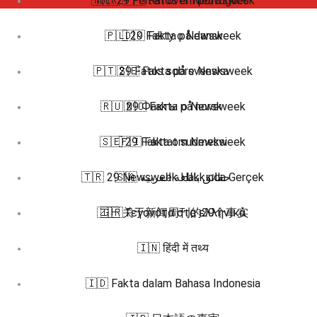
🇳🇱 29 Feiten over Nieuwsweek
🇧🇷 🇵🇹 Fatos em português
🇵🇱 29 Fakty o Newsweek
🇩🇰 Fakta på dansk
🇵🇹 29 Fatos sobre Newsweek
🇸🇪 Fakta på svenska
🇷🇺 29 Факты о Newsweek
🇳🇴 Fakta på norsk
🇸🇪 29 Fakta om Newsweek
🇫🇮 Faktat suomeksi
🇹🇷 29 Newsweek Hakkında Gerçek
🇸🇦 حقائق باللغة العربية
🇿🇭 关于新闻周刊的29个事实
🇬🇷 Γεγονότα στα ελληνικά
🇮🇳 हिंदी में तथ्य
🇮🇩 Fakta dalam Bahasa Indonesia