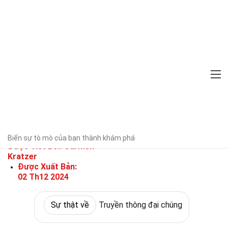
Home
Sự thật về
Văn hóa & Nghệ thuật
Sự thật về
Truyền
thông đại chúng
29 Sự Thật Về Newsweek
Đã được chuyên gia xác minh
Hướng
Biến sự tò mò của bạn thành khám phá
dẫn biên tập
Được Viết Bởi:
Carmen
Kratzer
Được Xuất Bản:
02 Th12 2024
Sự thật về
Truyền thông đại chúng