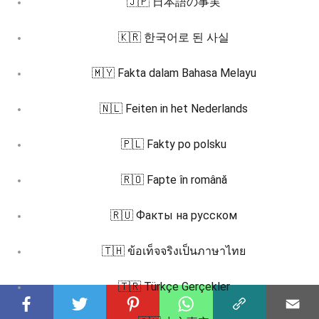
🇯🇵 日本語の事実
🇰🇷 한국어로 된 사실
🇲🇾 Fakta dalam Bahasa Melayu
🇳🇱 Feiten in het Nederlands
🇵🇱 Fakty po polsku
🇷🇴 Fapte în română
🇷🇺 Факты на русском
🇹🇭 ข้อเท็จจริงเป็นภาษาไทย
🇹🇷 Türkçe Gerçekler