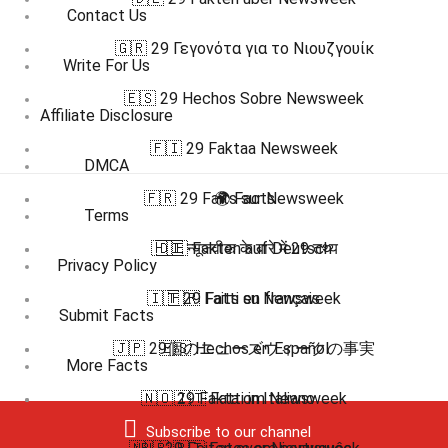
Contact Us
🇬🇷 29 Γεγονότα για το Νιουζγουίκ
Write For Us
🇪🇸 29 Hechos Sobre Newsweek
Affiliate Disclosure
🇫🇮 29 Faktaa Newsweek
DMCA
🇫🇷 29 Faits sur Newsweek
🌍 Facts
Terms
🇭🇮 न्यूजवीक के बारे में 29 तथ्य
🇩🇪 Fakten auf Deutsch
Privacy Policy
🇮🇹 29 Fatti su Newsweek
🇫🇷 Faits en français
Submit Facts
🇯🇵 29個のニューズウィークの事実
🇪🇸 Hechos en Español
More Facts
🇳🇴 29 Fakta om Newsweek
🇮🇹 Fatti in Italiano
Subscribe to our channel