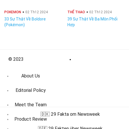
POKEMON
02 Th12 2024
THỂ THAO
02 Th12 2024
33 Sự Thật Về Boldore
39 Sự Thật Về Ba Môn Phối
(Pokémon)
Hợp
© 2023
About Us
Editorial Policy
Meet the Team
🇩🇰 29 Fakta om Newsweek
Product Review
🇩🇪 29 Fakten über Newsweek