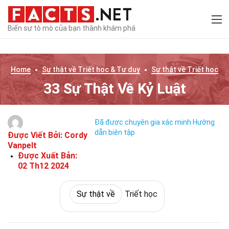
Biến sự tò mò của bạn thành khám phá
Home
Sự thật về
Triết học & Tư duy
Sự thật về
Triết học
33 Sự Thật Về Kỷ Luật
Đã được chuyên gia xác minh
Hướng
dẫn biên tập
Được Viết Bởi:
Cordy
Vanpelt
Được Xuất Bản:
02 Th12 2024
Sự thật về
Triết học