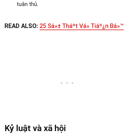
tuân thủ.
READ ALSO:
25 Sá»± Tháº­t Vá» Tiáº¿n Bá»™
Kỷ luật và xã hội