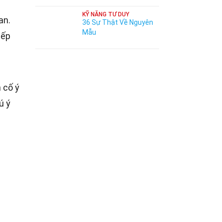
KỸ NĂNG TƯ DUY
an.
36 Sự Thật Về Nguyên
Mẫu
iếp
 cố ý
ú ý