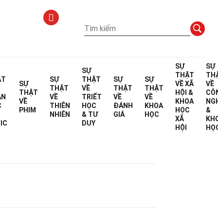
SỰ
SỰ
SỰ
THẬT
TH
ẬT
SỰ
THẬT
SỰ
SỰ
SỰ
VỀ
XÃ
VỀ
THẬT
VỀ
THẬT
THẬT
THẬT
HỘI &
CÔ
ÁN
VỀ
TRIẾT
VỀ
VỀ
VỀ
KHOA
NG
C
THIÊN
HỌC
ĐÁNH
KHOA
PHIM
HỌC
&
NHIÊN
& TƯ
GIÁ
HỌC
XÃ
KH
biên tập
IC
DUY
HỘI
HỌ