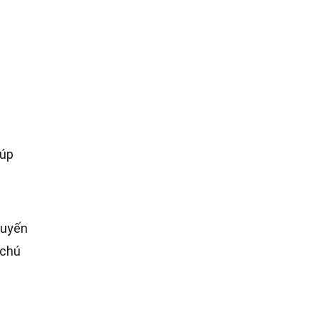
iúp
huyến
 chú