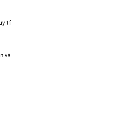
y trì
n và