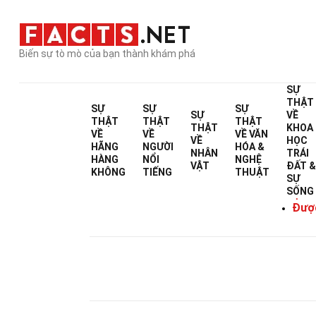
Biến sự tò mò của bạn thành khám phá
SỰ
THẬT
SỰ
SỰ
SỰ
SỰ
VỀ
THẬT
THẬT
THẬT
THẬT
KHOA
VỀ
VỀ
VỀ
VĂN
VỀ
HỌC
HÃNG
NGƯỜI
HÓA &
NHÂN
TRÁI
HÀNG
NỔI
NGHỆ
VẬT
ĐẤT 
KHÔNG
TIẾNG
THUẬT
SỰ
SỐNG
Được V
Được