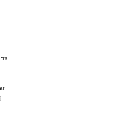
 tra
hư
g.