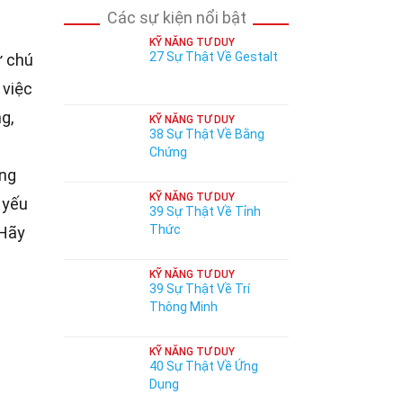
Các sự kiện nổi bật
KỸ NĂNG TƯ DUY
27 Sự Thật Về Gestalt
 chú
 việc
g,
KỸ NĂNG TƯ DUY
38 Sự Thật Về Bằng
Chứng
ững
KỸ NĂNG TƯ DUY
 yếu
39 Sự Thật Về Tỉnh
Thức
 Hãy
KỸ NĂNG TƯ DUY
39 Sự Thật Về Trí
Thông Minh
KỸ NĂNG TƯ DUY
40 Sự Thật Về Ứng
Dụng