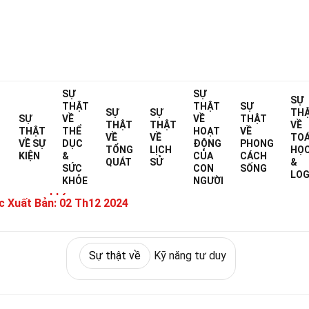
Home
Sự thật về
SỰ
Triết học & Tư duy
SỰ
Sự thật về
Kỹ năng tư duy
SỰ
THẬT
THẬT
SỰ
SỰ
SỰ
TH
30 Sự Thật Về Sự Chú Ý
SỰ
VỀ
VỀ
THẬT
THẬT
THẬT
VỀ
THẬT
THỂ
HOẠT
VỀ
VỀ
VỀ
TO
VỀ
SỰ
DỤC
ĐỘNG
PHONG
TỔNG
LỊCH
HỌ
KIỆN
&
CỦA
CÁCH
&
QUÁT
SỬ
&
SỨC
CON
SỐNG
Đã được chuyên gia xác minh
Hướng dẫn 
LOG
KHỎE
NGƯỜI
iết Bởi:
Pippy Evenson
 Xuất Bản:
02 Th12 2024
Sự thật về
Kỹ năng tư duy