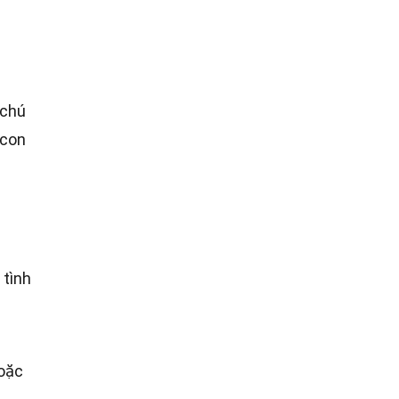
 chú
 con
 tình
hoặc