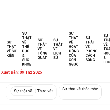
Home
SỰ
Sự thật về
Thiên nhiên
Sự thật về
SỰ
Thực vật
SỰ
THẬT
THẬT
SỰ
SỰ
SỰ
TH
36 Sự Thật Về Hẹ
SỰ
VỀ
VỀ
THẬT
THẬT
THẬT
VỀ
THẬT
THỂ
HOẠT
VỀ
VỀ
VỀ
TO
VỀ
SỰ
DỤC
ĐỘNG
PHONG
TỔNG
LỊCH
HỌ
KIỆN
&
CỦA
CÁCH
&
QUÁT
SỬ
&
SỨC
CON
SỐNG
Đã được chuyên gia xác minh
Hướng dẫn
LOG
KHỎE
NGƯỜI
ết Bởi:
Maegan Mcconnell
 Xuất Bản:
09 Th2 2025
Sự thật về thảo mộc
Sự thật về
Thực vật