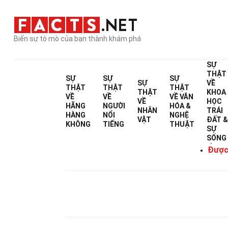
Biến sự tò mò của bạn thành khám phá
SỰ
THẬT
SỰ
SỰ
SỰ
SỰ
VỀ
THẬT
THẬT
THẬT
THẬT
KHOA
VỀ
VỀ
VỀ
VĂN
VỀ
HỌC
HÃNG
NGƯỜI
HÓA &
NHÂN
TRÁI
HÀNG
NỔI
NGHỆ
VẬT
ĐẤT 
KHÔNG
TIẾNG
THUẬT
SỰ
SỐNG
Được Vi
Được