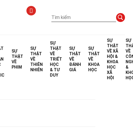
SỰ
SỰ
SỰ
THẬT
TH
ẬT
SỰ
THẬT
SỰ
SỰ
SỰ
VỀ
XÃ
VỀ
THẬT
VỀ
THẬT
THẬT
THẬT
HỘI &
CÔ
ÁN
VỀ
TRIẾT
VỀ
VỀ
VỀ
KHOA
NG
C
THIÊN
HỌC
ĐÁNH
KHOA
PHIM
HỌC
&
NHIÊN
& TƯ
GIÁ
HỌC
XÃ
KH
 biên tập
IC
DUY
HỘI
HỌ