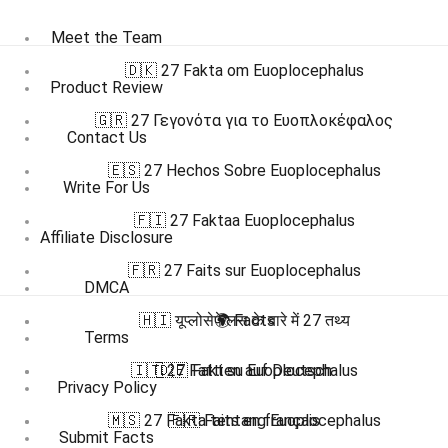
Meet the Team
🇩🇰 27 Fakta om Euoplocephalus
Product Review
🇬🇷 27 Γεγονότα για το Ευοπλοκέφαλος
Contact Us
🇪🇸 27 Hechos Sobre Euoplocephalus
Write For Us
🇫🇮 27 Faktaa Euoplocephalus
Affiliate Disclosure
🇫🇷 27 Faits sur Euoplocephalus
DMCA
🇭🇮 यूप्लोसेफेलस के बारे में 27 तथ्य
🌍 Facts
Terms
🇮🇹 27 Fatti su Euoplocephalus
🇩🇪 Fakten auf Deutsch
Privacy Policy
🇲🇸 27 Fakta tentang Euoplocephalus
🇫🇷 Faits en français
Submit Facts