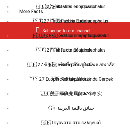
🇳🇴 27 Fakta om Euoplocephalus
🇪🇸 Hechos en Español
More Facts
🇵🇹 27 Fatos sobre Euoplocephalus
🇮🇹 Fatti in Italiano
Subscribe to our channel
🇷🇴 27 Fapte despre Euoplocephalus
🇧🇷 🇵🇹 Fatos em português
🇸🇪 27 Fakta om Euoplocephalus
🇩🇰 Fakta på dansk
🇹🇭 27 ข้อเท็จจริงเกี่ยวกับ ยูโอโพลเซฟาลัส
🇸🇪 Fakta på svenska
🇹🇷 27 Euoplocephalus Hakkında Gerçek
🇳🇴 Fakta på norsk
🇿🇭 关于厚头龙属的27个事实
🇫🇮 Faktat suomeksi
🇸🇦 حقائق باللغة العربية
🇬🇷 Γεγονότα στα ελληνικά