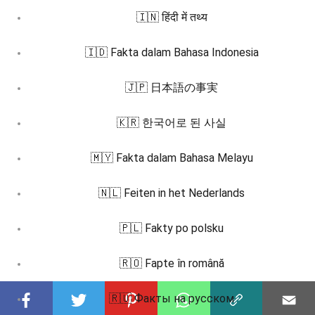
🇮🇳 हिंदी में तथ्य
🇮🇩 Fakta dalam Bahasa Indonesia
🇯🇵 日本語の事実
🇰🇷 한국어로 된 사실
🇲🇾 Fakta dalam Bahasa Melayu
🇳🇱 Feiten in het Nederlands
🇵🇱 Fakty po polsku
🇷🇴 Fapte în română
🇷🇺 Факты на русском