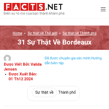
Biến sự tò mò của bạn thành khám phá
Home
Sự thật về
Thế giới
Sự thật về
Thành phố
31 Sự Thật Về Bordeaux
Đã được chuyên gia xác minh
Hướng
dẫn biên tập
Được Viết Bởi:
Valida
Jensen
Được Xuất Bản:
01 Th12 2024
Sự thật về
Thành phố