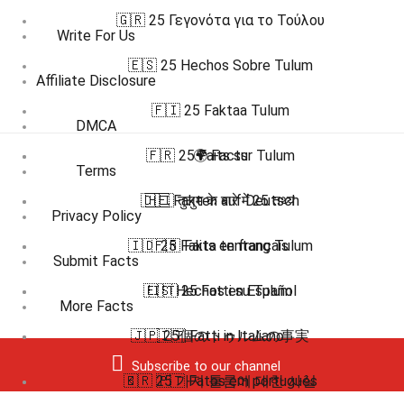
🇬🇷 25 Γεγονότα για το Τούλου
Write For Us
🇪🇸 25 Hechos Sobre Tulum
Affiliate Disclosure
🇫🇮 25 Faktaa Tulum
DMCA
🇫🇷 25 Faits sur Tulum
🌍 Facts
Terms
🇩🇪 Fakten auf Deutsch
🇭🇮 तुलुम के बारे में 25 तथ्य
Privacy Policy
🇮🇩 25 Fakta tentang Tulum
🇫🇷 Faits en français
Submit Facts
🇪🇸 Hechos en Español
🇮🇹 25 Fatti su Tulum
More Facts
🇯🇵 25個のトゥルムの事実
🇮🇹 Fatti in Italiano
Subscribe to our channel
🇧🇷 🇵🇹 Fatos em português
🇰🇷 25 가지 툴룸에 대한 사실