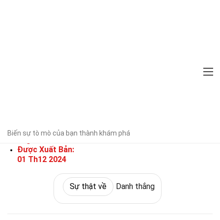
Home
Sự thật về
Thế giới
Sự thật về
Danh thắng
25 Sự Thật Về Tulum
Đã được chuyên gia xác minh
Hướng
dẫn biên tập
Được Viết Bởi:
Lonnie
Biến sự tò mò của bạn thành khám phá
Almaguer
Được Xuất Bản:
01 Th12 2024
Sự thật về
Danh thắng