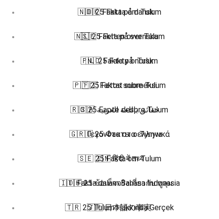
🇳🇴 25 Fakta om Tulum
🇩🇰 Fakta på dansk
🇳🇱 25 Feiten over Tulum
🇸🇪 Fakta på svenska
🇵🇱 25 Fakty o Tulum
🇳🇴 Fakta på norsk
🇵🇹 25 Fatos sobre Tulum
🇫🇮 Faktat suomeksi
🇷🇴 25 Fapte despre Tulum
🇸🇦 حقائق باللغة العربية
🇬🇷 Γεγονότα στα ελληνικά
🇷🇺 25 Факты о Тулум
🇸🇪 25 Fakta om Tulum
🇮🇳 हिंदी में तथ्य
🇮🇩 Fakta dalam Bahasa Indonesia
🇹🇭 25 ข้อเท็จจริงเกี่ยวกับ ทูลุม
🇹🇷 25 Tulum Hakkında Gerçek
🇯🇵 日本語の事実