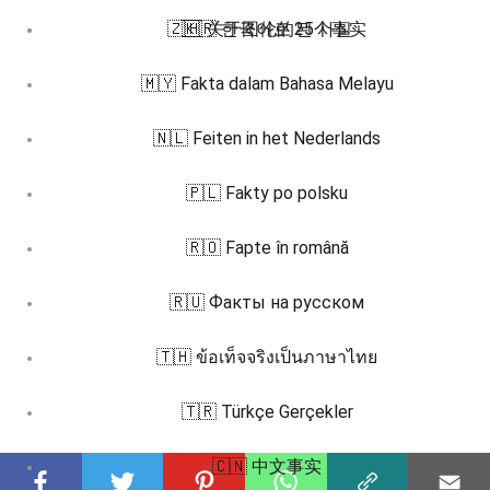
🇿🇭 关于图伦的25个事实
🇰🇷 한국어로 된 사실
🇲🇾 Fakta dalam Bahasa Melayu
🇳🇱 Feiten in het Nederlands
🇵🇱 Fakty po polsku
🇷🇴 Fapte în română
🇷🇺 Факты на русском
🇹🇭 ข้อเท็จจริงเป็นภาษาไทย
🇹🇷 Türkçe Gerçekler
🇨🇳 中文事实