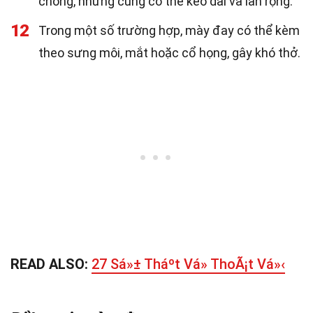
chóng, nhưng cũng có thể kéo dài và lan rộng.
12
Trong một số trường hợp, mày đay có thể kèm
theo sưng môi, mắt hoặc cổ họng, gây khó thở.
READ ALSO:
27 Sá»± Tháº­t Vá» ThoÃ¡t Vá»‹