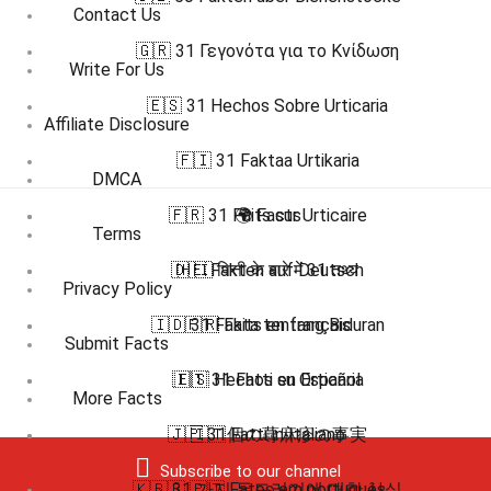
Contact Us
🇬🇷 31 Γεγονότα για το Κνίδωση
Write For Us
🇪🇸 31 Hechos Sobre Urticaria
Affiliate Disclosure
🇫🇮 31 Faktaa Urtikaria
DMCA
🇫🇷 31 Faits sur Urticaire
🌍 Facts
Terms
🇩🇪 Fakten auf Deutsch
🇭🇮 पित्ती के बारे में 31 तथ्य
Privacy Policy
🇮🇩 31 Fakta tentang Biduran
🇫🇷 Faits en français
Submit Facts
🇮🇹 31 Fatti su Orticaria
🇪🇸 Hechos en Español
More Facts
🇯🇵 31個の蕁麻疹の事実
🇮🇹 Fatti in Italiano
Subscribe to our channel
🇰🇷 31 가지 두드러기에 대한 사실
🇧🇷 🇵🇹 Fatos em português