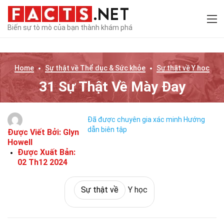
Biến sự tò mò của bạn thành khám phá
Home
Sự thật về
Thể dục & Sức khỏe
Sự thật về
Y học
31 Sự Thật Về Mày Đay
Đã được chuyên gia xác minh
Hướng
dẫn biên tập
Được Viết Bởi:
Glyn
Howell
Được Xuất Bản:
02 Th12 2024
Sự thật về
Y học