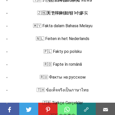
🇹🇭 31 ข้อเท็จจริงเกี่ยวกับ ลมพิษ
🇯🇵 日本語の事実
🇿🇭 关于荨麻疹的31个事实
🇰🇷 한국어로 된 사실
🇲🇾 Fakta dalam Bahasa Melayu
🇳🇱 Feiten in het Nederlands
🇵🇱 Fakty po polsku
🇷🇴 Fapte în română
🇷🇺 Факты на русском
🇹🇭 ข้อเท็จจริงเป็นภาษาไทย
🇹🇷 Türkçe Gerçekler