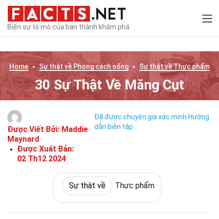
Biến sự tò mò của bạn thành khám phá
Home
Sự thật về
Phong cách sống
Sự thật về
Thực phẩm
30 Sự Thật Về Măng Cụt
Đã được chuyên gia xác minh
Hướng
dẫn biên tập
Được Viết Bởi:
Maddie
Maynard
Được Xuất Bản:
02 Th12 2024
Sự thật về
Thực phẩm