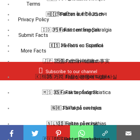
Terms
🇭🇮 सियाटिका के बारे में 35 तथ्य
🇩🇪 Fakten auf Deutsch
Privacy Policy
🇮🇩 35 Fakta tentang Sakralgia
🇫🇷 Faits en français
Submit Facts
🇮🇹 35 Fatti su Sciatica
🇪🇸 Hechos en Español
More Facts
🇯🇵 35個の坐骨神経痛の事実
🇮🇹 Fatti in Italiano
Subscribe to our channel
🇰🇷 35 가지 좌골신경통에 대한 사실
🇧🇷 🇵🇹 Fatos em português
🇲🇸 35 Fakta tentang Sciatica
🇩🇰 Fakta på dansk
🇳🇴 35 Fakta om Isjias
🇸🇪 Fakta på svenska
🇳🇱 35 Feiten over Ischias
🇳🇴 Fakta på norsk
🇵🇱 35 Fakty o Rwa kulszowa
🇫🇮 Faktat suomeksi