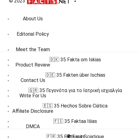
© 2023
About Us
Editorial Policy
Meet the Team
🇩🇰 35 Fakta om Iskias
Product Review
🇩🇪 35 Fakten über Ischias
Contact Us
🇬🇷 35 Γεγονότα για το Ιατρική ισχιαλγία
Write For Us
🇪🇸 35 Hechos Sobre Ciática
Affiliate Disclosure
🇫🇮 35 Faktaa Išias
DMCA
🇫🇷 35 Faits sur Sciatique
🌍 Facts