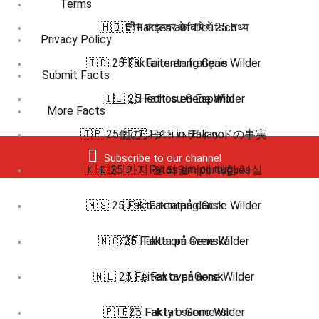
Terms
🇭🇮 जीन वाइल्डर के बारे में 25 तथ्य
🇩🇪 Fakten auf Deutsch
Privacy Policy
🇮🇩 25 Fakta tentang Gene Wilder
🇫🇷 Faits en français
Submit Facts
🇮🇹 25 Fatti su Gene Wilder
🇪🇸 Hechos en Español
More Facts
🇯🇵 25個のジジ・ハディッドの事実
🇮🇹 Fatti in Italiano
Subscribe to our channel
🇰🇷 25 가지 진 와일더에 대한 사실
🇧🇷 🇵🇹 Fatos em português
🇲🇸 25 Fakta tentang Gene Wilder
🇩🇰 Fakta på dansk
🇳🇴 25 Fakta om Gene Wilder
🇸🇪 Fakta på svenska
🇳🇱 25 Feiten over Gene Wilder
🇳🇴 Fakta på norsk
🇵🇱 25 Fakty o Gene Wilder
🇫🇮 Faktat suomeksi