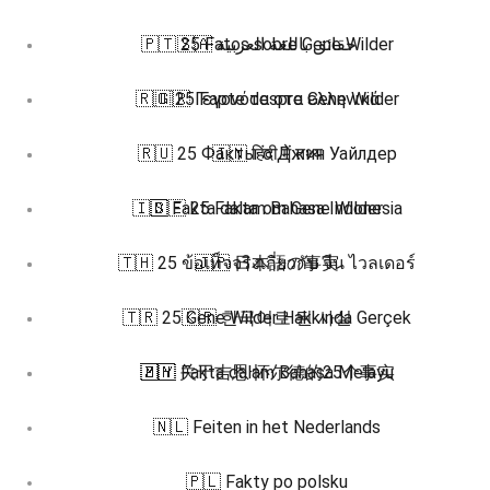
🇵🇹 25 Fatos sobre Gene Wilder
🇸🇦 حقائق باللغة العربية
🇷🇴 25 Fapte despre Gene Wilder
🇬🇷 Γεγονότα στα ελληνικά
🇷🇺 25 Факты о Джин Уайлдер
🇮🇳 हिंदी में तथ्य
🇮🇩 Fakta dalam Bahasa Indonesia
🇸🇪 25 Fakta om Gene Wilder
🇹🇭 25 ข้อเท็จจริงเกี่ยวกับ จีน ไวลเดอร์
🇯🇵 日本語の事実
🇹🇷 25 Gene Wilder Hakkında Gerçek
🇰🇷 한국어로 된 사실
🇿🇭 关于吉恩·怀尔德的25个事实
🇲🇾 Fakta dalam Bahasa Melayu
🇳🇱 Feiten in het Nederlands
🇵🇱 Fakty po polsku