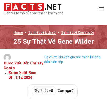
Biến sự tò mò của bạn thành khám phá
Home
Sự thật về
Lịch sử
Sự thật về
Con người
25 Sự Thật Về Gene Wilder
Đã được chuyên gia xác minh
Hướng
dẫn biên tập
Được Viết Bởi:
Christy
Coots
Được Xuất Bản:
01 Th12 2024
Sự thật về
Con người