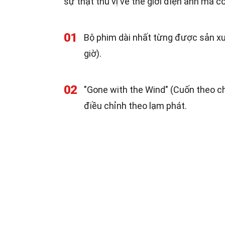
sự thật thú vị về thế giới điện ảnh mà c
01
Bộ phim dài nhất từng được sản xuấ
giờ).
02
"Gone with the Wind" (Cuốn theo ch
điều chỉnh theo lạm phát.