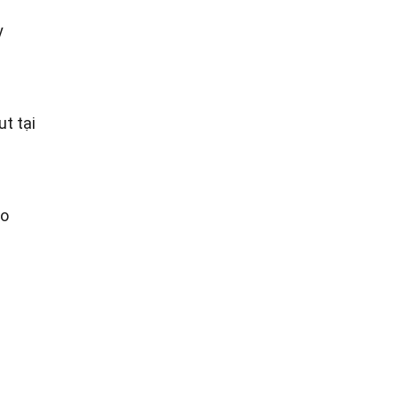
y
ut tại
ào