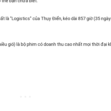
ó thể bạn chưa biết.
t là "Logistics" của Thụy Điển, kéo dài 857 giờ (35 ngày
iều gió) là bộ phim có doanh thu cao nhất mọi thời đại k