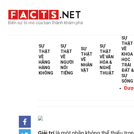
Biến sự tò mò của bạn thành khám phá
SỰ
THẬT
SỰ
SỰ
SỰ
SỰ
VỀ
THẬT
THẬT
THẬT
THẬT
KHOA
VỀ
VỀ
VỀ
VĂN
VỀ
HỌC
HÃNG
NGƯỜI
HÓA &
NHÂN
TRÁI
HÀNG
NỔI
NGHỆ
VẬT
ĐẤT 
KHÔNG
TIẾNG
THUẬT
SỰ
SỐNG
Được V
Được
Giải trí
là một phần không thể thiếu tro