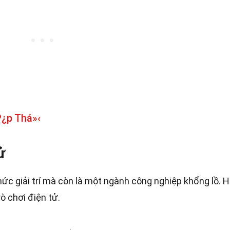
º¿p Thá»‹
ử
thức giải trí mà còn là một ngành công nghiệp khổng lồ. 
ò chơi điện tử.