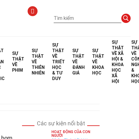
SỰ
SỰ
SỰ
THẬT
TH
ẬT
SỰ
THẬT
SỰ
SỰ
SỰ
VỀ
XÃ
VỀ
THẬT
VỀ
THẬT
THẬT
THẬT
HỘI &
CÔ
ÁN
VỀ
TRIẾT
VỀ
VỀ
VỀ
KHOA
NG
C
THIÊN
HỌC
ĐÁNH
KHOA
PHIM
HỌC
&
NHIÊN
& TƯ
GIÁ
HỌC
XÃ
KH
biên tập
IC
DUY
HỘI
HỌ
Các sự kiện nổi bật
HOẠT ĐỘNG CỦA CON
NGƯỜI
m bom