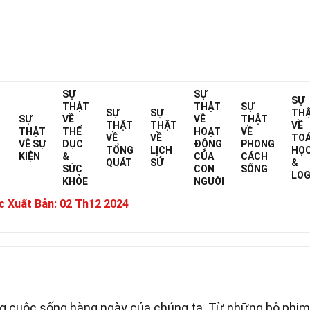
Home
SỰ
Sự thật về
Hoạt động của con người
SỰ
SỰ
THẬT
THẬT
SỰ
SỰ
SỰ
TH
37 Sự Thật Về Giải Trí
SỰ
VỀ
VỀ
THẬT
THẬT
THẬT
VỀ
THẬT
THỂ
HOẠT
VỀ
VỀ
VỀ
TO
VỀ
SỰ
DỤC
ĐỘNG
PHONG
TỔNG
LỊCH
HỌ
KIỆN
&
CỦA
CÁCH
&
QUÁT
SỬ
&
SỨC
CON
SỐNG
Đã được chuyên gia xác minh
Hướng dẫn 
LOG
KHỎE
NGƯỜI
iết Bởi:
Darb Sifuentes
 Xuất Bản:
02 Th12 2024
ng cuộc sống hàng ngày của chúng ta. Từ những bộ phi