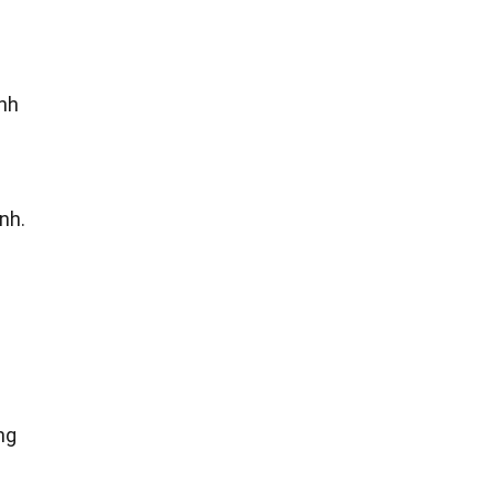
ảnh
nh.
ng